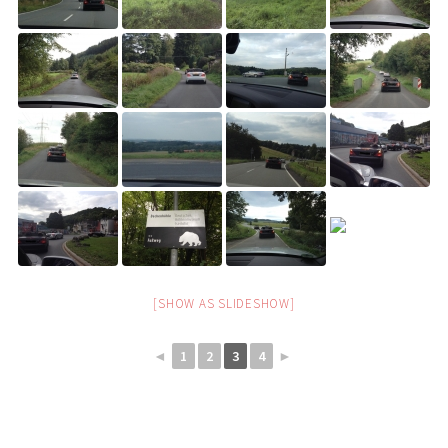
[SHOW AS SLIDESHOW]
◄
1
2
3
4
►