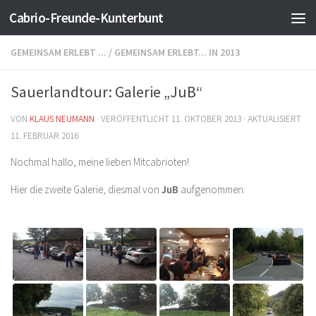
Cabrio-Freunde-Kunterbunt
Zum Inhalt springen
GEMEINSAM ERLEBT ...
/
GEMEINSAM ERLEBT... IN 2013
Sauerlandtour: Galerie „JuB“
VON
KLAUS NEUMANN
· VERÖFFENTLICHT
11. OKTOBER 2013
· AKTUALISIERT
11. FEBRUAR 2016
Nochmal hallo, meine lieben Mitcabrioten!
Hier die zweite Galerie, diesmal von
JuB
aufgenommen: