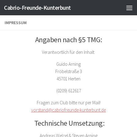
Cabrio-Freunde-Kunterbunt
Zum Inhalt springen
IMPRESSUM
Angaben nach §5 TMG:
Verantwortlich für den Inhalt:
Guido Arning
Fröbelstraße 3
45701 Herten
(0209) 612617
Fragen zum Club bitte nur per Mail!
vorstand@cabriofreunde-kunterbunt.de
Technische Umsetzung:
Andreas Welzel & Steven Arning