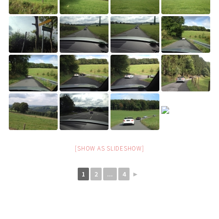
[SHOW AS SLIDESHOW]
1
2
...
4
►