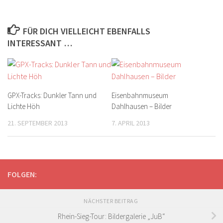
FÜR DICH VIELLEICHT EBENFALLS
INTERESSANT …
GPX-Tracks: Dunkler Tann und
Eisenbahnmuseum
Lichte Höh
Dahlhausen – Bilder
21. SEPTEMBER 2013
7. APRIL 2013
FOLGEN:
NÄCHSTER BEITRAG
Rhein-Sieg-Tour: Bildergalerie „JuB“