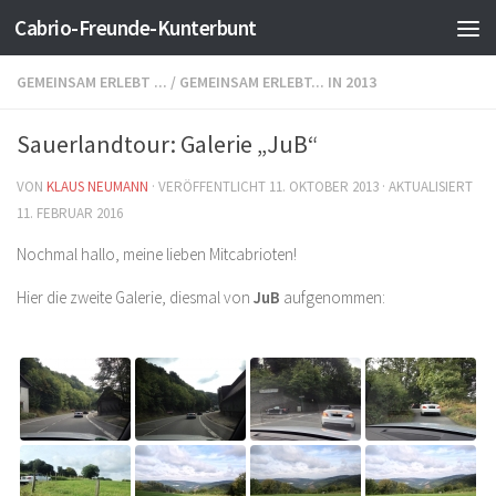
Cabrio-Freunde-Kunterbunt
Zum Inhalt springen
GEMEINSAM ERLEBT ...
/
GEMEINSAM ERLEBT... IN 2013
Sauerlandtour: Galerie „JuB“
VON
KLAUS NEUMANN
· VERÖFFENTLICHT
11. OKTOBER 2013
· AKTUALISIERT
11. FEBRUAR 2016
Nochmal hallo, meine lieben Mitcabrioten!
Hier die zweite Galerie, diesmal von
JuB
aufgenommen: