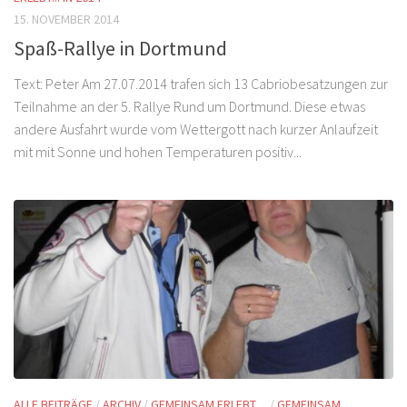
15. NOVEMBER 2014
Spaß-Rallye in Dortmund
Text: Peter Am 27.07.2014 trafen sich 13 Cabriobesatzungen zur
Teilnahme an der 5. Rallye Rund um Dortmund. Diese etwas
andere Ausfahrt wurde vom Wettergott nach kurzer Anlaufzeit
mit mit Sonne und hohen Temperaturen positiv...
ALLE BEITRÄGE
/
ARCHIV
/
GEMEINSAM ERLEBT ...
/
GEMEINSAM