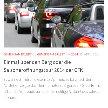
GEMEINSAM ERLEBT ...
/
GEMEINSAM ERLEBT... IN 2014
25. APRIL 2014
Einmal über den Berg oder die
Saisoneröffnungstour 2014 der CFK
Es war noch früh an diesem 13.April und so kurz nach dem
Aufstehen zeigte das Thermometer mal gerade 7 Grad. Brrrrrrrr
! Aber die Vorfreude auf die erste richtige Ausfahrt des Jahres
ließ uns...