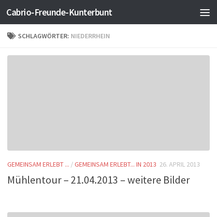
Cabrio-Freunde-Kunterbunt
Zum Inhalt springen
SCHLAGWÖRTER:
NIEDERRHEIN
GEMEINSAM ERLEBT ...
/
GEMEINSAM ERLEBT... IN 2013
26. APRIL 2013
Mühlentour – 21.04.2013 – weitere Bilder