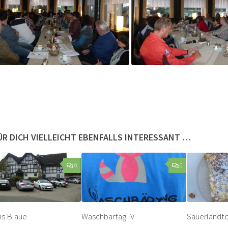
ÜR DICH VIELLEICHT EBENFALLS INTERESSANT …
0
0
ins Blaue
Waschbärtag IV
Sauerlandto