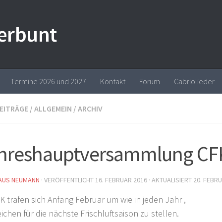
erbunt
Termine 2026 und 2027
Kontakt
Forum
Cabriolieder
BEITRÄGE
/
ALLGEMEIN
/
ARCHIV
hreshauptversammlung CF
AUS NEUMANN
· VERÖFFENTLICHT
16. FEBRUAR 2016
· AKTUALISIERT
20. FEBR
K trafen sich Anfang Februar um wie in jeden Jahr ,
ichen für die nächste Frischluftsaison zu stellen.