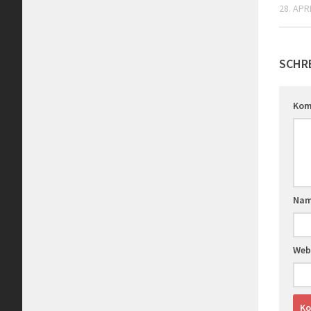
28. APR
SCHR
Kom
Na
Web