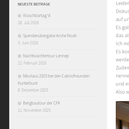
Leider
NEUESTE BEITRÄGE
Disku
Waschbärtag VI
auf u
28. Juli 2026
Es ga
das al
Spendenübergabe Arche Noah
5. Juni 2026
Ich m
Es kon
Nachtwächtertour Lennep
werde
22. Februar 2026
Zudem
nenn
Nikolaus 2025 bei den Cabriofreunden
Kunterbunt
und e
8. Dezember 2025
Also w
Bergbautour der CFK
11. November 2025