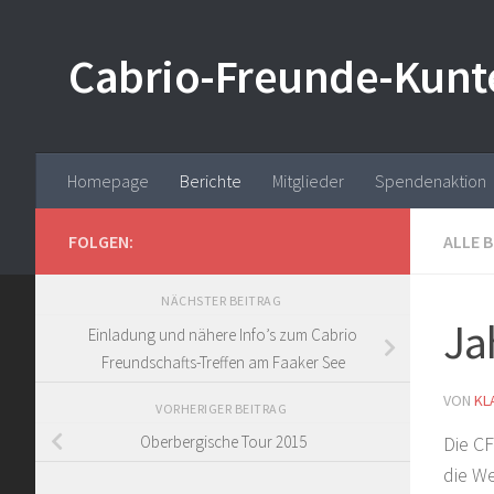
Zum Inhalt springen
Cabrio-Freunde-Kunt
Homepage
Berichte
Mitglieder
Spendenaktion
FOLGEN:
ALLE 
NÄCHSTER BEITRAG
Ja
Einladung und nähere Info’s zum Cabrio
Freundschafts-Treffen am Faaker See
VON
KL
VORHERIGER BEITRAG
Die CF
Oberbergische Tour 2015
die We