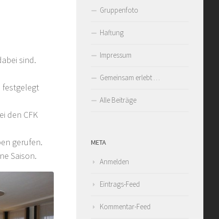
Gruppenfoto
Haftung
Impressum
dabei sind.
Gemeinsam erlebt …
 festgelegt
Alle Beiträge
ei den CFK
en gerufen.
META
ne Saison.
Anmelden
Eintrags-Feed
Kommentar-Feed