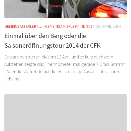
GEMEINSAM ERLEBT ...
/
GEMEINSAM ERLEBT... IN 2014
25. APRIL 2014
Einmal über den Berg oder die
Saisoneröffnungstour 2014 der CFK
Es war noch früh an diesem 13.April und so kurz nach dem
Aufstehen zeigte das Thermometer mal gerade 7 Grad. Brrrrrrrr
! Aber die Vorfreude auf die erste richtige Ausfahrt des Jahres
ließ uns...