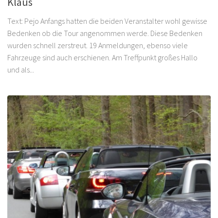
Klaus
Text: Pejo Anfangs hatten die beiden Veranstalter wohl gewisse
Bedenken ob die Tour angenommen werde. Diese Bedenken
wurden schnell zerstreut. 19 Anmeldungen, ebenso viele
Fahrzeuge sind auch erschienen. Am Treffpunkt großes Hallo
und als...