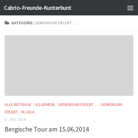
Cabrio-Freunde-Kunterbunt
Zum Inhalt springen
KATEGORIE:
GEMEINSAM ERLEBT …
ALLE BEITRÄGE
/
ALLGEMEIN
/
GEMEINSAM ERLEBT ...
/
GEMEINSAM
ERLEBT... IN 2014
1. JULI 2014
Bergische Tour am 15.06.2014